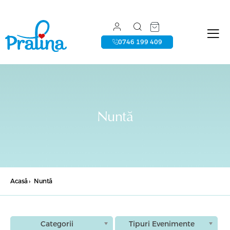
0746 199 409
Nuntă
Acasă
›
Nuntă
Categorii
Tipuri Evenimente