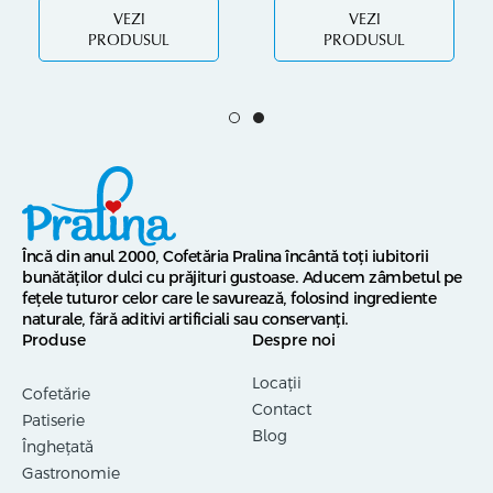
VEZI
VEZI
PRODUSUL
PRODUSUL
Încă din anul 2000, Cofetăria Pralina încântă toți iubitorii
bunătăților dulci cu prăjituri gustoase. Aducem zâmbetul pe
fețele tuturor celor care le savurează, folosind ingrediente
naturale, fără aditivi artificiali sau conservanți.
Produse
Despre noi
Locații
Cofetărie
Contact
Patiserie
Blog
Înghețată
Gastronomie