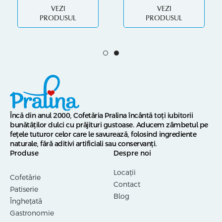
VEZI
VEZI
PRODUSUL
PRODUSUL
Încă din anul 2000, Cofetăria Pralina încântă toți iubitorii
bunătăților dulci cu prăjituri gustoase. Aducem zâmbetul pe
fețele tuturor celor care le savurează, folosind ingrediente
naturale, fără aditivi artificiali sau conservanți.
Produse
Despre noi
Locații
Cofetărie
Contact
Patiserie
Blog
Înghețată
Gastronomie