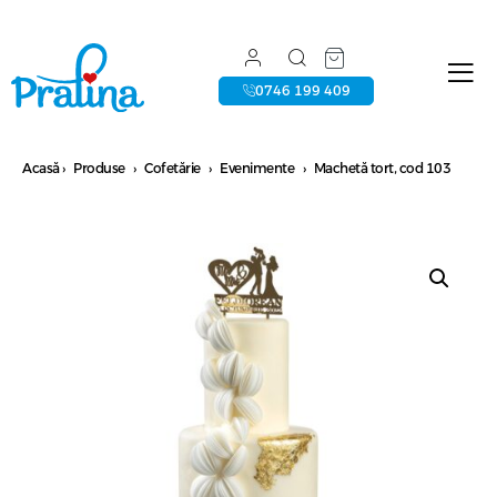
0746 199 409
Acasă
›
Produse
›
Cofetărie
›
Evenimente
›
Machetă tort, cod 103