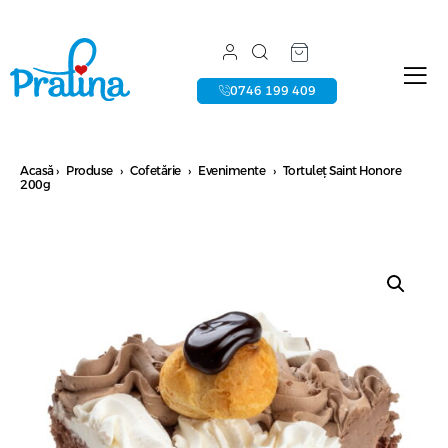
0746 199 409
Acasă
›
Produse
›
Cofetărie
›
Evenimente
›
Tortuleț Saint Honore
200g