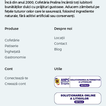
Încă din anul 2000, Cofetăria Pralina încântă toți iubitorii
bunătăților dulci cu prăjituri gustoase. Aducem zâmbetul pe
fețele tuturor celor care le savurează, folosind ingrediente
naturale, fără aditivi artificiali sau conservanți.
Produse
Despre noi
Locații
Cofetărie
Contact
Patiserie
Blog
Înghețată
Gastronomie
Cont
Utile
Conectează-te
Creează cont