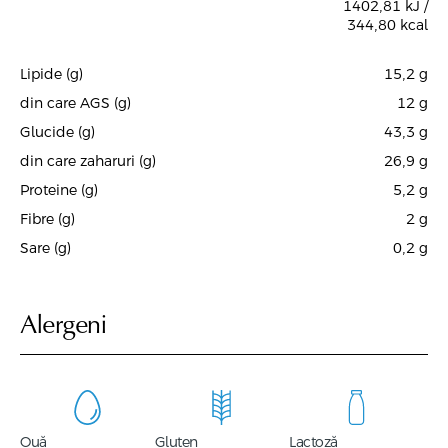
1402,81 kJ /
344,80 kcal
Lipide (g)
15,2
g
din care AGS (g)
12
g
Glucide (g)
43,3
g
din care zaharuri (g)
26,9
g
Proteine (g)
5,2
g
Fibre (g)
2
g
Sare (g)
0,2
g
Alergeni
Ouă
Gluten
Lactoză