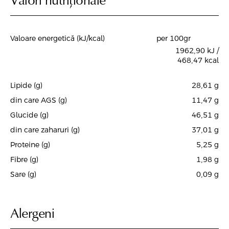
Valoare energetică (kJ/kcal)
per 100gr
1962,90 kJ /
468,47 kcal
Lipide (g)
28,61
g
din care AGS (g)
11,47
g
Glucide (g)
46,51
g
din care zaharuri (g)
37,01
g
Proteine (g)
5,25
g
Fibre (g)
1,98
g
Sare (g)
0,09
g
Alergeni