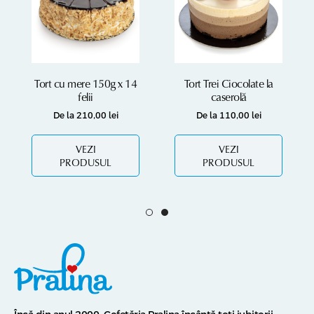
Tort cu mere 150g x 14
Tort Trei Ciocolate la
felii
caserolă
De la
210,00
lei
De la
110,00
lei
VEZI
VEZI
PRODUSUL
PRODUSUL