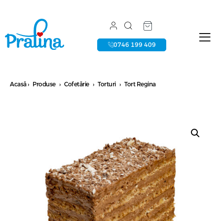
0746 199 409
Acasă
›
Produse
›
Cofetărie
›
Torturi
›
Tort Regina