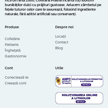
Încă din anul 2000, Cofetăria Pralina încântă toți iubitorii
bunătăților dulci cu prăjituri gustoase. Aducem zâmbetul pe
fețele tuturor celor care le savurează, folosind ingrediente
naturale, fără aditivi artificiali sau conservanți.
Produse
Despre noi
Locații
Cofetărie
Contact
Patiserie
Blog
Înghețată
Gastronomie
Cont
Utile
Conectează-te
Creează cont