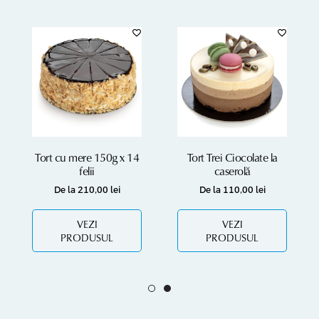
Tort cu mere 150g x 14
Tort Trei Ciocolate la
felii
caserolă
De la
210,00
lei
De la
110,00
lei
VEZI
VEZI
PRODUSUL
PRODUSUL