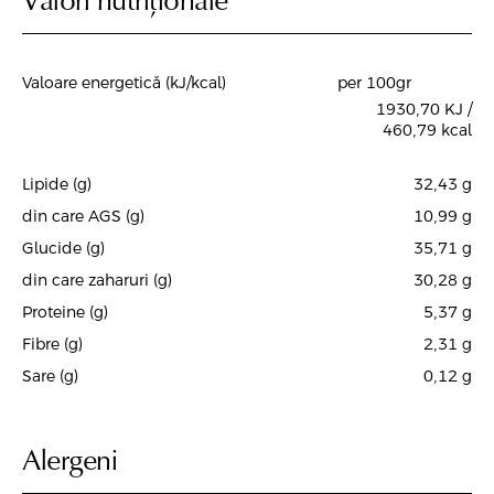
Valoare energetică (kJ/kcal)
per 100gr
1930,70 KJ /
460,79 kcal
Lipide (g)
32,43
g
din care AGS (g)
10,99
g
Glucide (g)
35,71
g
din care zaharuri (g)
30,28
g
Proteine (g)
5,37
g
Fibre (g)
2,31
g
Sare (g)
0,12
g
Alergeni