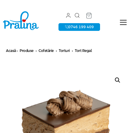
0746 199 409
Acasă
›
Produse
›
Cofetărie
›
Torturi
›
Tort Regal