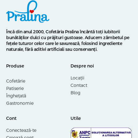
Încă din anul 2000, Cofetăria Pralina încântă toți iubitorii
bunătăților dulci cu prăjituri gustoase. Aducem zâmbetul pe
fețele tuturor celor care le savurează, folosind ingrediente
naturale, fără aditivi artificiali sau conservanți.
Produse
Despre noi
Locații
Cofetărie
Contact
Patiserie
Blog
Înghețată
Gastronomie
Cont
Utile
Conectează-te
Creează cont