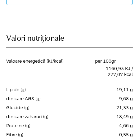
Valori nutriționale
Valoare energetică (kJ/kcal)
per 100gr
1160,93 KJ /
277,07 kcal
Lipide (g)
19,11
g
din care AGS (g)
9,68
g
Glucide (g)
21,33
g
din care zaharuri (g)
18,49
g
Proteine (g)
4,66
g
Fibre (g)
0,55
g