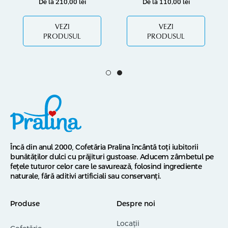
De la
210,00
lei
De la
110,00
lei
VEZI
VEZI
PRODUSUL
PRODUSUL
Încă din anul 2000, Cofetăria Pralina încântă toți iubitorii
bunătăților dulci cu prăjituri gustoase. Aducem zâmbetul pe
fețele tuturor celor care le savurează, folosind ingrediente
naturale, fără aditivi artificiali sau conservanți.
Produse
Despre noi
Locații