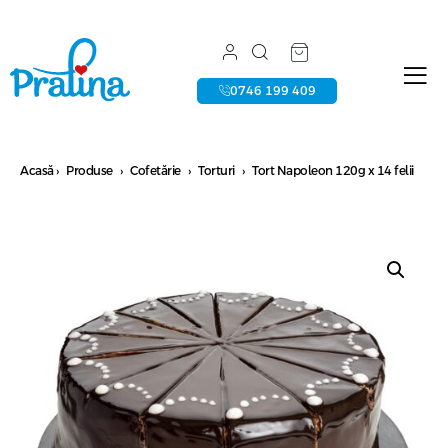
0746 199 409
Acasă
›
Produse
›
Cofetărie
›
Torturi
›
Tort Napoleon 120g x 14 felii