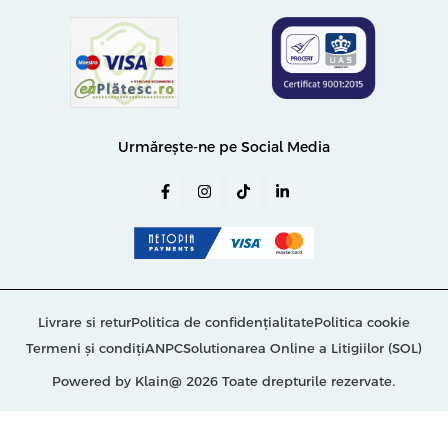
Urmărește-ne pe Social Media
Livrare si retur
Politica de confidențialitate
Politica cookie
Termeni și condiți
ANPC
Solutionarea Online a Litigiilor (SOL)
Powered by Klain
@ 2026 Toate drepturile rezervate.