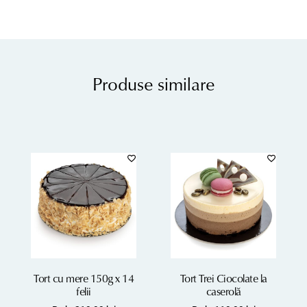
Produse similare
Tort cu mere 150g x 14
Tort Trei Ciocolate la
felii
caserolă