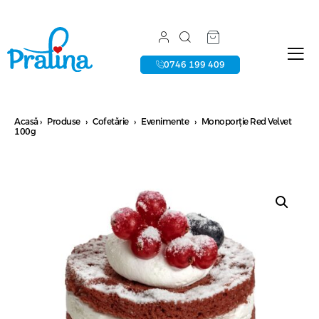
0746 199 409
Acasă
›
Produse
›
Cofetărie
›
Evenimente
›
Monoporție Red Velvet
100g