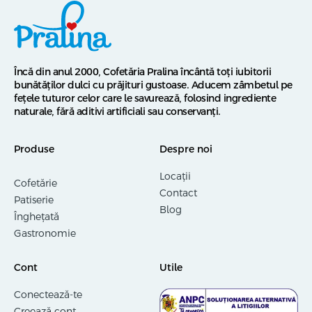
Încă din anul 2000, Cofetăria Pralina încântă toți iubitorii
bunătăților dulci cu prăjituri gustoase. Aducem zâmbetul pe
fețele tuturor celor care le savurează, folosind ingrediente
naturale, fără aditivi artificiali sau conservanți.
Produse
Despre noi
Locații
Cofetărie
Contact
Patiserie
Blog
Înghețată
Gastronomie
Cont
Utile
Conectează-te
Creează cont