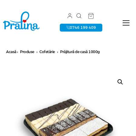
0746 199 409
Acasă
›
Produse
›
Cofetărie
›
Prăjitură de casă 1000g