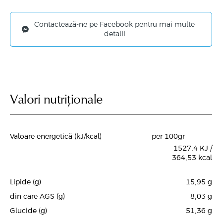
Contactează-ne pe Facebook pentru mai multe
detalii
Valori nutriționale
Valoare energetică (kJ/kcal)
per 100gr
1527,4 KJ /
364,53 kcal
Lipide (g)
15,95
g
din care AGS (g)
8,03
g
Glucide (g)
51,36
g