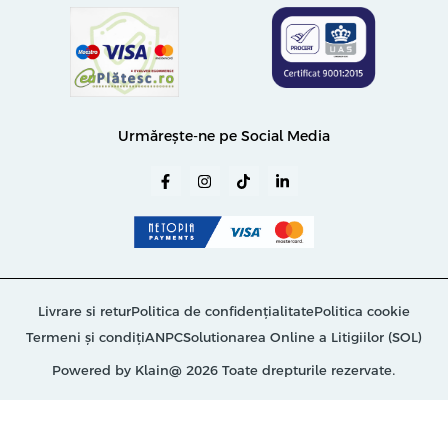
Urmărește-ne pe Social Media
Livrare si retur
Politica de confidențialitate
Politica cookie
Termeni și condiți
ANPC
Solutionarea Online a Litigiilor (SOL)
Powered by Klain
@ 2026 Toate drepturile rezervate.