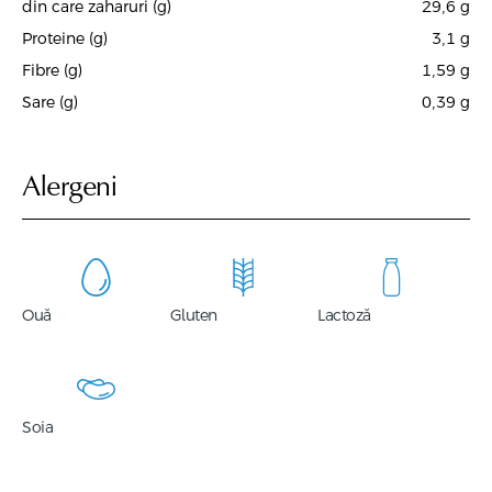
din care zaharuri (g)
29,6
g
Proteine (g)
3,1
g
Fibre (g)
1,59
g
Sare (g)
0,39
g
Alergeni
Ouă
Gluten
Lactoză
Soia