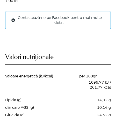
7,00
lei
Contactează-ne pe Facebook pentru mai multe
detalii
Valori nutriționale
Valoare energetică (kJ/kcal)
per 100gr
1096,77 kJ /
261,77 kcal
Lipide (g)
14,92
g
din care AGS (g)
10,14
g
Glucide (g)
24,52
g