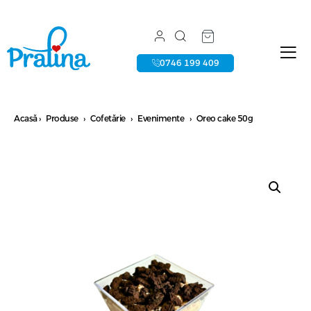
0746 199 409
Acasă
›
Produse
›
Cofetărie
›
Evenimente
›
Oreo cake 50g