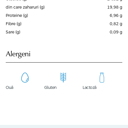
din care zaharuri (g)
19,98
g
Proteine (g)
6,96
g
Fibre (g)
0,82
g
Sare (g)
0,09
g
Alergeni
Ouă
Gluten
Lactoză