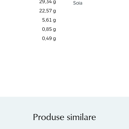
29,34
g
Soia
22,57
g
5,61
g
0,85
g
0,49
g
Produse similare