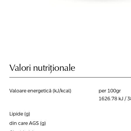
Valori nutriționale
Valoare energetică (kJ/kcal)
per 100gr
1626.78 kJ / 3
Lipide (g)
din care AGS (g)