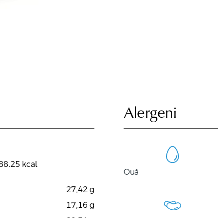
Alergeni
88.25 kcal
Ouă
27,42
g
17,16
g