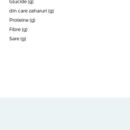
Glucide (g)
din care zaharuri (g)
Proteine (g)
Fibre (g)
Sare (g)