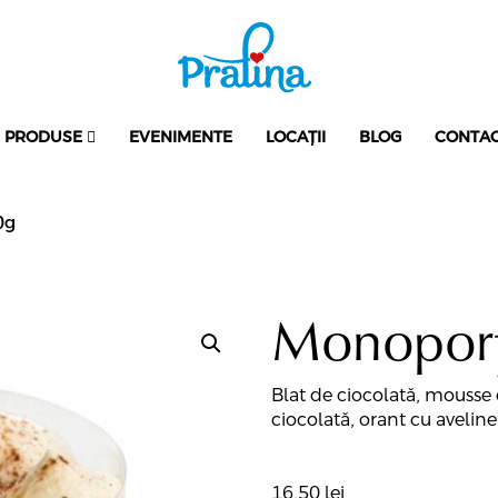
PRODUSE
EVENIMENTE
LOCAȚII
BLOG
CONTA
0g
Monoporț
Blat de ciocolată, mousse 
ciocolată, orant cu avelin
16,50
lei