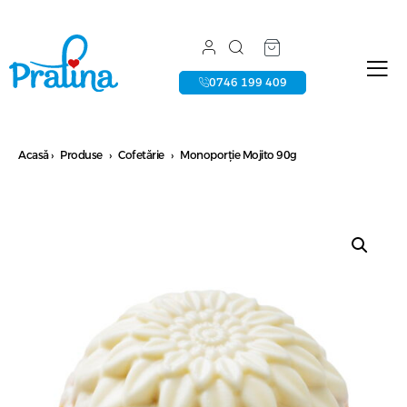
0746 199 409
Acasă
›
Produse
›
Cofetărie
›
Monoporție Mojito 90g