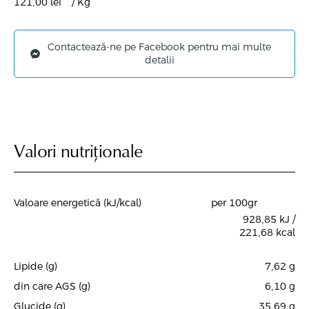
121,00
lei
/ Kg
Contactează-ne pe Facebook pentru mai multe
detalii
Valori nutriționale
Valoare energetică (kJ/kcal)
per 100gr
928,85 kJ /
221,68 kcal
Lipide (g)
7,62
g
din care AGS (g)
6,10
g
Glucide (g)
35,69
g