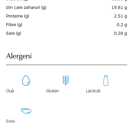
din care zaharuri (g)
19,81
g
Proteine (g)
2,51
g
Fibre (g)
0,2
g
Sare (g)
0,28
g
Alergeni
Ouă
Gluten
Lactoză
Soia