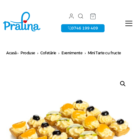
0746 199 409
Acasă
›
Produse
›
Cofetărie
›
Evenimente
›
Mini Tarte cu fructe