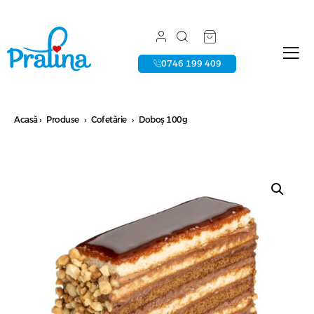
0746 199 409
Acasă
›
Produse
›
Cofetărie
›
Doboș 100g