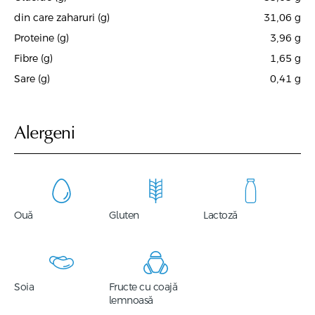
din care zaharuri (g)
31,06
g
Proteine (g)
3,96
g
Fibre (g)
1,65
g
Sare (g)
0,41
g
Alergeni
Ouă
Gluten
Lactoză
Soia
Fructe cu coajă
lemnoasă