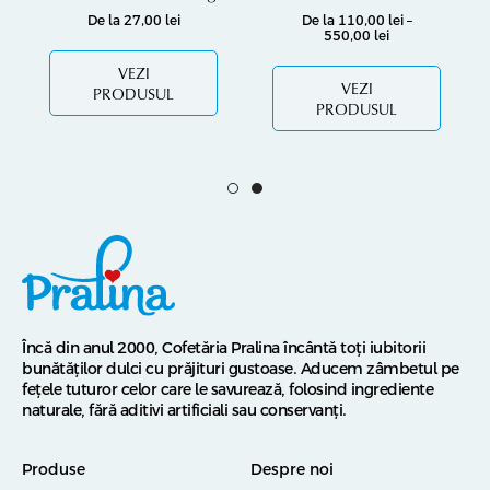
De la
27,00
lei
De la
110,00
lei
–
550,00
lei
VEZI
VEZI
PRODUSUL
PRODUSUL
Încă din anul 2000, Cofetăria Pralina încântă toți iubitorii
bunătăților dulci cu prăjituri gustoase. Aducem zâmbetul pe
fețele tuturor celor care le savurează, folosind ingrediente
naturale, fără aditivi artificiali sau conservanți.
Produse
Despre noi