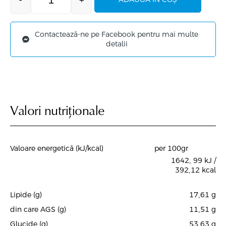
-
+
Contactează-ne pe Facebook pentru mai multe
detalii
Valori nutriționale
Valoare energetică (kJ/kcal)
per 100gr
1642, 99 kJ /
392,12 kcal
Lipide (g)
17,61
g
din care AGS (g)
11,51
g
Glucide (g)
53,63
g