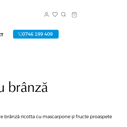
0746 199 409
CT
u brânză
e brânză ricotta cu mascarpone și fructe proaspete