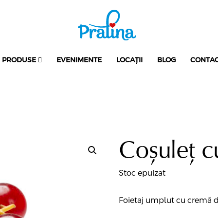
PRODUSE
EVENIMENTE
LOCAȚII
BLOG
CONTA
Coșuleț c
Stoc epuizat
Foietaj umplut cu cremă d