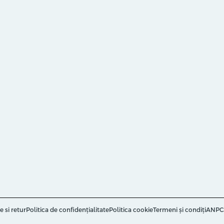
e si retur
Politica de confidențialitate
Politica cookie
Termeni și condiți
ANPC