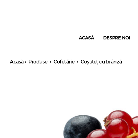
ACASĂ
DESPRE NOI
Acasă
›
Produse
›
Cofetărie
›
Coșuleț cu brânză