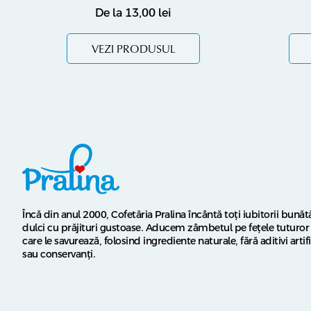
De la
13,00
lei
VEZI PRODUSUL
Încă din anul 2000, Cofetăria Pralina încântă toți iubitorii bunătă
dulci cu prăjituri gustoase. Aducem zâmbetul pe fețele tuturor 
care le savurează, folosind ingrediente naturale, fără aditivi artifi
sau conservanți.