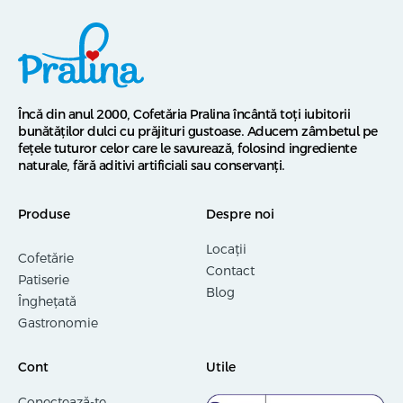
Încă din anul 2000, Cofetăria Pralina încântă toți iubitorii
bunătăților dulci cu prăjituri gustoase. Aducem zâmbetul pe
fețele tuturor celor care le savurează, folosind ingrediente
naturale, fără aditivi artificiali sau conservanți.
Produse
Despre noi
Locații
Cofetărie
Contact
Patiserie
Blog
Înghețată
Gastronomie
Cont
Utile
Conectează-te