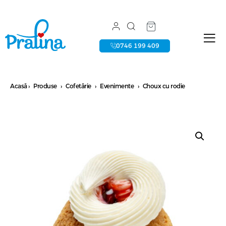
0746 199 409
Acasă
›
Produse
›
Cofetărie
›
Evenimente
›
Choux cu rodie