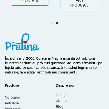
PRODUSUL
VEZI
PRODUSUL
Încă din anul 2000, Cofetăria Pralina încântă toți iubitorii
bunătăților dulci cu prăjituri gustoase. Aducem zâmbetul pe
fețele tuturor celor care le savurează, folosind ingrediente
naturale, fără aditivi artificiali sau conservanți.
Produse
Despre noi
Locații
Cofetărie
Contact
Patiserie
Blog
Înghețată