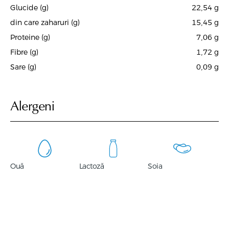
Glucide (g)
22,54
g
din care zaharuri (g)
15,45
g
Proteine (g)
7,06
g
Fibre (g)
1,72
g
Sare (g)
0,09
g
Alergeni
Ouă
Lactoză
Soia