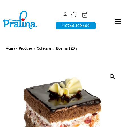
0746 199 409
Acasă
›
Produse
›
Cofetărie
›
Boema 120g