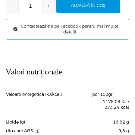
-
+
ADAUGĂ ÎN COȘ
Contactează-ne pe Facebook pentru mai multe
detalii
Valori nutriționale
Valoare energetică (kJ/kcal)
per 100gr
1178,08 KJ /
273,24 kcal
Lipide (g)
16,82
g
din care AGS (g)
9,8
g