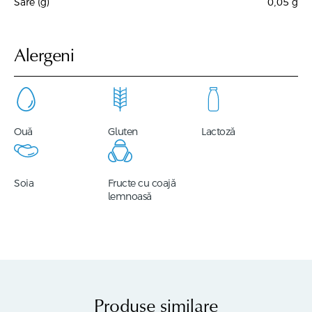
Sare (g)
0,05
g
Alergeni
Ouă
Gluten
Lactoză
Soia
Fructe cu coajă
lemnoasă
Produse similare