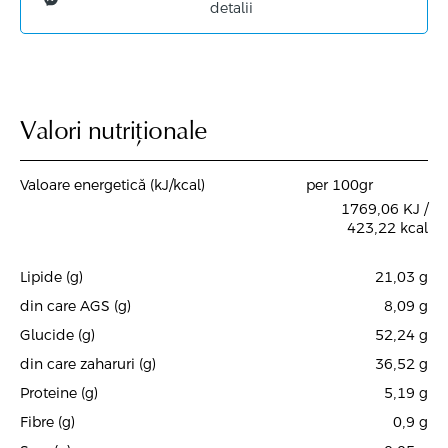
detalii
Valori nutriționale
Valoare energetică (kJ/kcal)
per 100gr
1769,06 KJ /
423,22 kcal
Lipide (g)
21,03
g
din care AGS (g)
8,09
g
Glucide (g)
52,24
g
din care zaharuri (g)
36,52
g
Proteine (g)
5,19
g
Fibre (g)
0,9
g