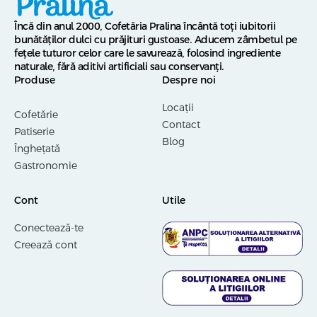
Încă din anul 2000, Cofetăria Pralina încântă toți iubitorii
bunătăților dulci cu prăjituri gustoase. Aducem zâmbetul pe
fețele tuturor celor care le savurează, folosind ingrediente
naturale, fără aditivi artificiali sau conservanți.
Produse
Despre noi
Locații
Cofetărie
Contact
Patiserie
Blog
Înghețată
Gastronomie
Cont
Utile
Conectează-te
Creează cont