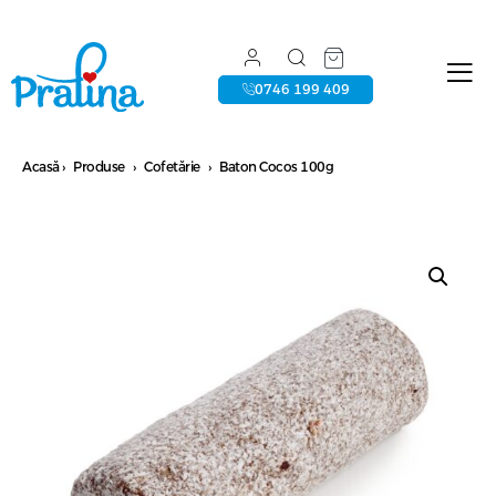
0746 199 409
Acasă
›
Produse
›
Cofetărie
›
Baton Cocos 100g