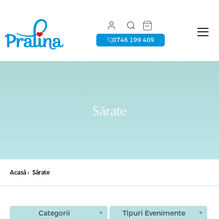
0746 199 409
Sărate
Acasă
›
Sărate
Categorii
Tipuri Evenimente