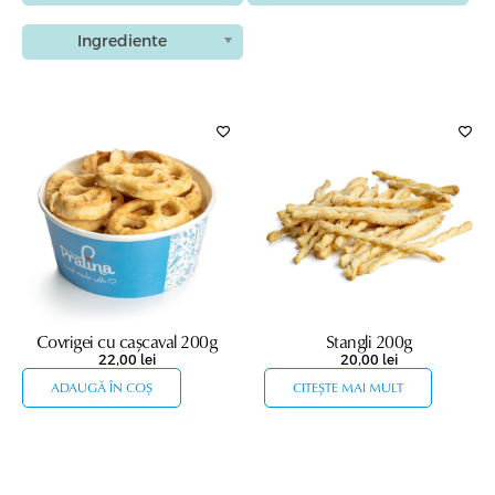
Ingrediente
Covrigei cu cașcaval 200g
Stangli 200g
22,00
lei
20,00
lei
ADAUGĂ ÎN COȘ
CITEȘTE MAI MULT